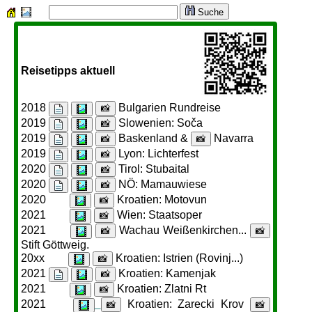
Suche
Reisetipps aktuell
2018
Bulgarien Rundreise
📸
2019
Slowenien: Soča
📸
2019
Baskenland &
Navarra
📸
📸
2019
Lyon: Lichterfest
📸
2020
Tirol: Stubaital
📸
2020
NÖ: Mamauwiese
📸
2020
Kroatien: Motovun
📸
2021
Wien: Staatsoper
📸
2021
Wachau Weißenkirchen...
📸
📸
Stift Göttweig.
20xx
Kroatien: Istrien (Rovinj...)
📸
2021
Kroatien: Kamenjak
📸
2021
Kroatien: Zlatni Rt
📸
2021
Kroatien: Zarecki Krov
📸
📸