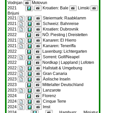
Vodnjan
Motovun
📸
2021
Kroatien: Bale
Limski
📸
📸
📸
Brijuni
2021
Steiermark: Raabklamm
📸
2021
Schweiz: Bahnreise
📸
2021
Kroatien: Dubrovnik
📸
2022
NÖ: Piesting | Dreistetten
📸
2021
Kanaren: El Hierro
📸
2021
Kanaren: Teneriffa
📸
2022
Laxenburg: Lichtergarten
📸
2022
Sorrent: Golf/Neapel
📸
2022
Nordkap | Lappland | Lofoten
📸
2022
Hallstatt & Umgebung
📸
2022
Gran Canaria
📸
2023
Äolische Inseln
📸
2023
Mittelalter Deutschland
📸
2023
Lanzarote
📸
2024
Florenz
📸
2024
Cinque Terre
📸
2024
Imst
📸
2024
Hamburg: Miniatur
📸