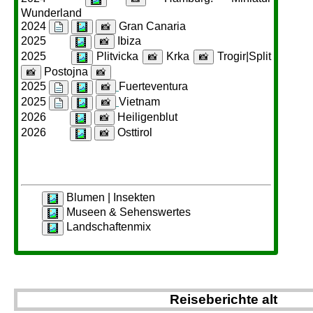
Wunderland
2024
Gran Canaria
📸
2025
Ibiza
📸
2025
Plitvicka
Krka
Trogir|Split
📸
📸
Postojna
📸
📸
2025
Fuerteventura
📸
2025
Vietnam
📸
2026
Heiligenblut
📸
2026
Osttirol
📸
Blumen | Insekten
Museen & Sehenswertes
Landschaftenmix
Reiseberichte alt