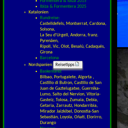
Formentera & Ibiza 2015
Ibiza & Formentera 2025
Katalonien
Rundreise:
Castelldefels, Montserrat, Cardona,
Solsona,
La Seu d'Urgell, Andorra, franz.
Pyrenäen,
Ripoll, Vic, Olot, Besalú, Cadaqués,
Girona
Barcelona
Nordspanien
Reisetipps
Baskenland:
Bilbao, Portugalete, Algorta ,
Castillo di Butron, Castillo de San
Juan de Gaztelugatxe, Guernika-
Lumo, Salto del Nervion, Vitoria-
Gasteiz, Tolosa, Zumaia, Debia,
Getaria, Zarrautz, Hondarribia,
Mirador Jaizkibel, Donostia-San
Sebastián, Loyola, Oñati, Elorirro,
Durango