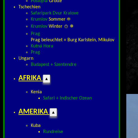
Postojna
Grotte
Tschechien
Safaripark Dvur Kralove
Krumlov
Sommer ☀
Krumlov
Winter ⛄ ✵
Prag
Prag beleuchtet + Burg Karlstein, Mikulov
Kutná Hora
Prag
Ungarn
Budapest + Szentendre
AFRIKA
▴
Kenia
Safari + Indischer Ozean
AMERIKA
▴
Kuba
Rundreise