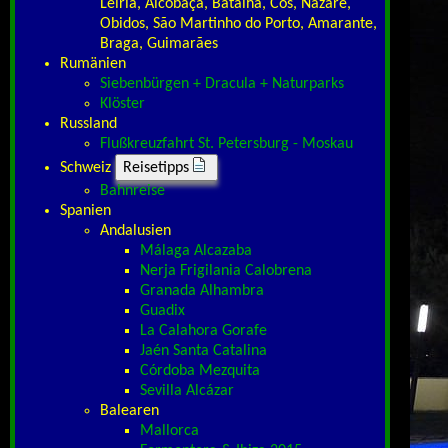
Leiria, Alcobaça, Batalha, Cós, Nazaré,
Obidos, São Martinho do Porto, Amarante,
Braga, Guimarães
Rumänien
Siebenbürgen + Dracula + Naturparks
Klöster
Russland
Flußkreuzfahrt St. Petersburg - Moskau
Schweiz
Reisetipps
Bahnreise
Spanien
Andalusien
Málaga Alcazaba
Nerja Frigilania Calobrena
Granada Alhambra
Guadix
La Calahora Gorafe
Jaén Santa Catalina
Córdoba Mezquita
Sevilla Alcázar
Balearen
Mallorca