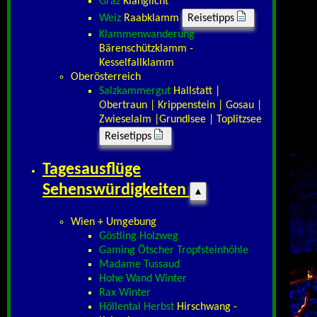
Graz
Klanglicht
Weiz
Raabklamm
Reisetipps
Klammenwanderung
Bärenschützklamm -
Kesselfallklamm
Oberösterreich
Salzkammergut
Hallstatt |
Obertraun | Krippenstein | Gosau |
Zwieselalm |Grundlsee | Toplitzsee
Reisetipps
Tagesausflüge
Sehenswürdigkeiten
▴
Wien + Umgebung
Göstling Holzweg
Gaming Ötscher Tropfsteinhöhle
Madame Tussaud
Hohe Wand Winter
Rax Winter
Höllental Herbst
Hirschwang -