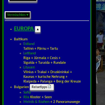
Vermischtes ▾
EUROPA
▴
Baltikum
Estland
Tallinn + Pärnu + Tartu
Lettland
Riga + Jürmala + Cesis +
Sigulda + Turaida + Rundale
Litauen
Vilnius + Trakai + Druskininkai +
Kaunas + kurische Nehrung +
Klaipeda + Palanga + Berg der Kreuze
Bulgarien
Reisetipps
Sofia
Rila
Kloster + Seen
Melnik & Rozhen
+ 2 Panoramawege