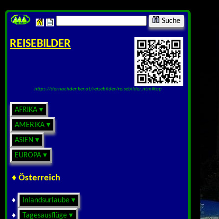
Suche
REISEBILDER
https://dernachdenker.at/reisebilder/reisebilder.htm#top
AFRIKA ▾
AMERIKA ▾
ASIEN ▾
EUROPA ▾
♦ Österreich
♦
Inlandsurlaube ▾
♦
Tagesausflüge ▾