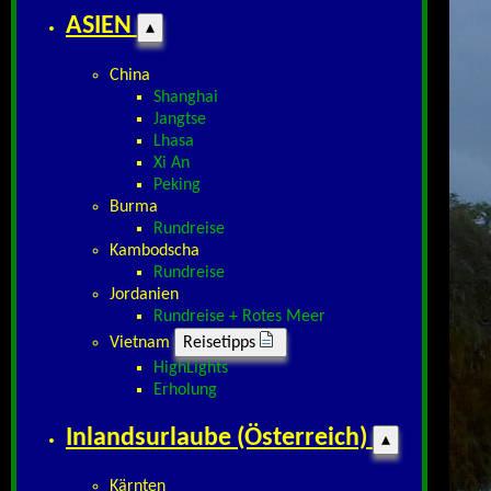
ASIEN
▴
China
Shanghai
Jangtse
Lhasa
Xi An
Peking
Burma
Rundreise
Kambodscha
Rundreise
Jordanien
Rundreise + Rotes Meer
Vietnam
Reisetipps
HighLights
Erholung
Inlandsurlaube (Österreich)
▴
Kärnten