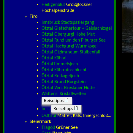
Heiligenblut
Großglockner
Hochalpenstraße
Tirol
Innsbruck Stadtspaziergang
Ötztal Gletschertour + Gaislachkogel
Ötztal Obergurgl Hohe Mut
Ötztal Rund um den Piburger See
Ötztal Hochgurgl Wurmkogel
Ötztal Ötzimuseum Stuibenfall
Ötztal Kühtai
ÖtztalTimmelsjoch
Ötztal Kühtrainschlucht
Ötztal Rotkogeljoch
Ötztal Brand Burgstein
Ötztal Vent Breslauer Hütte
Wattens: Kristallwelten
Reisetipps
Imst
Reisetipps
Osttirol
Matrei, Kals, Innergschlöß...
Steiermark
Tragöß
Grüner See