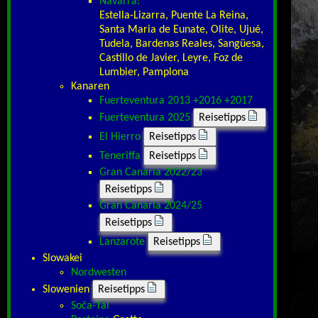
Navarra:
Estella-Lizarra, Puente La Reina,
Santa Maria de Eunate, Olite, Ujué,
Tudela, Bardenas Reales, Sangüesa,
Castillo de Javier, Leyre, Foz de
Lumbier, Pamplona
Kanaren
Fuerteventura 2013 +2016 +2017
Fuerteventura 2025
Reisetipps
El Hierro
Reisetipps
Teneriffa
Reisetipps
Gran Canaria 2022/23
Reisetipps
Gran Canaria 2024/25
Reisetipps
Lanzarote
Reisetipps
Slowakei
Nordwesten
Slowenien
Reisetipps
Soča-Tal