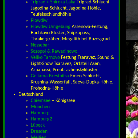
Trigrad + Shiroka Laka
Trigrad-Schlucht,
Jagodina-Schlucht, Jagodina-Höhle,
Teufels­schlund­höhle
Plowdiw
Plowdiw Umgebung
Assenova-Festung,
Bachkovo-Kloster, Shipkapass,
Thrakergräber, Megalith bei Buzovgrad
Nessebar
Sozopol & Rawadinowo
Veliko Tarnovo
Festung Tsaravez, Sound &
Light-Show Tsaravez, Ortsteil Asen,
Arbanassi, Preobrazhenskykloster
Goliama Brestnitsa
Emen-Schlucht,
Krushina-Wasserfall, Saeva-Dupka-Höhle,
Prohodna-Höhle
Deutschland
Chiemsee
+ Königssee
München
Hamburg
Hamburg2
Lübeck
Dresden
Meißen