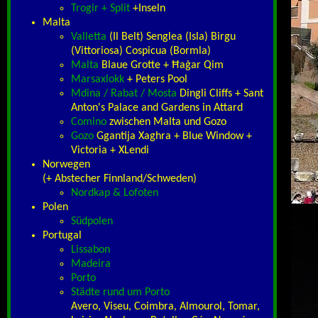
Trogir + Split
+Inseln
Malta
Valletta
(Il Belt) Senglea (Isla) Birgu
(Vittoriosa) Cospicua (Bormla)
Malta
Blaue Grotte + Ħaġar Qim
Marsaxlokk
+ Peters Pool
Mdina / Rabat / Mosta
Dingli Cliffs + Sant
Anton's Palace and Gardens in Attard
Comino
zwischen Malta und Gozo
Gozo
Ggantija Xaghra + Blue Window +
Victoria + XLendi
Norwegen
(+ Abstecher Finnland/Schweden)
Nordkap & Lofoten
Polen
Südpolen
Portugal
Lissabon
Madeira
Porto
Städte rund um Porto
Avero, Viseu, Coimbra, Almourol, Tomar,