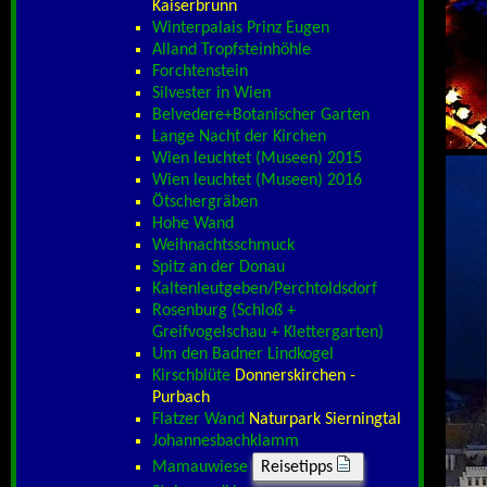
Kaiserbrunn
Winterpalais Prinz Eugen
Alland Tropfsteinhöhle
Forchtenstein
Silvester in Wien
Belvedere+Botanischer Garten
Lange Nacht der Kirchen
Wien leuchtet (Museen) 2015
Wien leuchtet (Museen) 2016
Ötschergräben
Hohe Wand
Weihnachtsschmuck
Spitz an der Donau
Kaltenleutgeben/Perchtoldsdorf
Rosenburg (Schloß +
Greifvogelschau + Klettergarten)
Um den Badner Lindkogel
Kirschblüte
Donnerskirchen -
Purbach
Flatzer Wand
Naturpark Sierningtal
Johannesbachklamm
Mamauwiese
Reisetipps