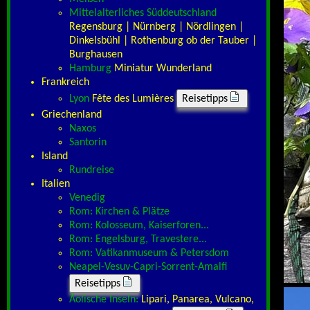
Mittelalterliches Süddeutschland
Regensburg | Nürnberg | Nördlingen |
Dinkelsbühl | Rothenburg ob der Tauber |
Burghausen
Hamburg
Miniatur Wunderland
Frankreich
Lyon
Fête des Lumières
Reisetipps
Griechenland
Naxos
Santorin
Island
Rundreise
Italien
Venedig
Rom: Kirchen & Plätze
Rom: Kolosseum, Kaiserforen...
Rom: Engelsburg, Travestere...
Rom: Vatikanmuseum & Petersdom
Neapel-Vesuv-Capri-Sorrent-Amalfi
Reisetipps
Äolische Inseln:
Lipari, Panarea, Vulcano,