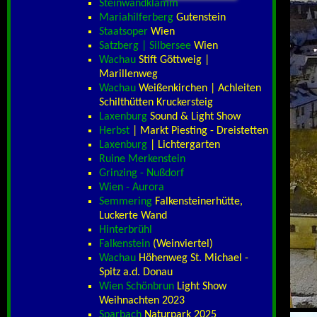
Steinwandklamm
Mariahilferberg
Gutenstein
Staatsoper
Wien
Satzberg | Silbersee
Wien
Wachau
Stift Göttweig |
Marillenweg
Wachau
Weißenkirchen | Achleiten
Schilthütten Kruckersteig
Laxenburg
Sound & Light Show
Herbst
| Markt Piesting - Dreistetten
Laxenburg
| Lichtergarten
Ruine Merkenstein
Grinzing - Nußdorf
Wien - Aurora
Semmering
Falkensteinerhütte,
Luckerte Wand
Hinterbrühl
Falkenstein
(Weinviertel)
Wachau
Höhenweg St. Michael -
Spitz a.d. Donau
Wien Schönbrun
Light Show
Weihnachten 2023
Sparbach
Naturpark 2025