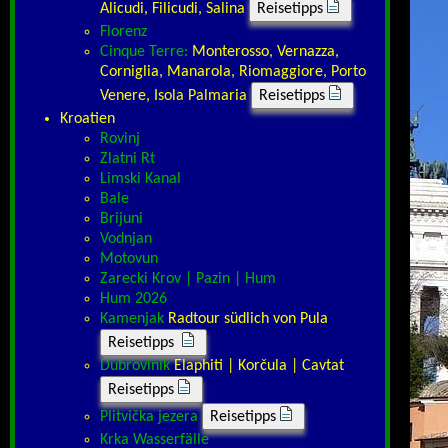
Alicudi, Filicudi, Salina
Reisetipps
Florenz
Cinque Terre:
Monterosso, Vernazza,
Corniglia, Manarola, Riomaggiore, Porto
Venere, Isola Palmaria
Reisetipps
Kroatien
Rovinj
Zlatni Rt
Limski Kanal
Bale
Brijuni
Vodnjan
Motovun
Zarecki Krov | Pazin | Hum
Hum 2026
Kamenjak
Radtour südlich von Pula
Reisetipps
Dubrovinik
Elaphiti | Korčula | Cavtat
Reisetipps
Plitvička jezera
Reisetipps
Krka Wasserfälle